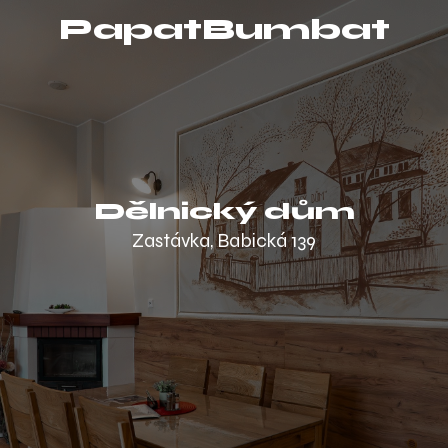
PapatBumbat
Dělnický dům
Zastávka, Babická 139